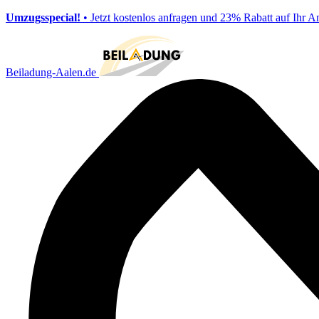
Umzugsspecial!
• Jetzt kostenlos anfragen und 23% Rabatt auf Ihr A
Beiladung-Aalen.de