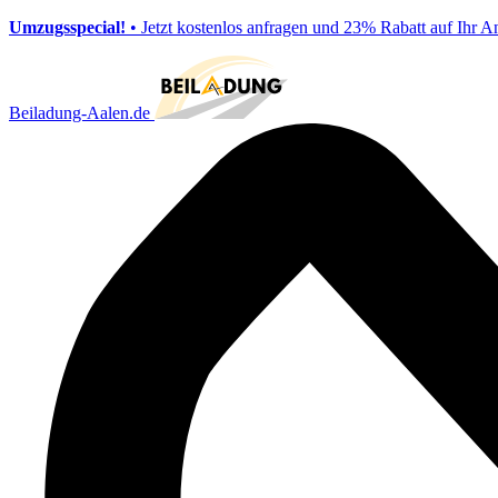
Umzugsspecial!
• Jetzt kostenlos anfragen und 23% Rabatt auf Ihr A
Beiladung-Aalen.de